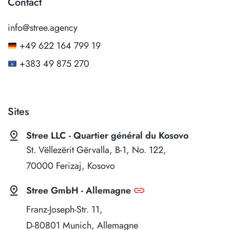
Contact
info@stree.agency
+49 622 164 799 19
+383 49 875 270
Sites
pin_drop
Stree LLC - Quartier général du Kosovo
St. Vëllezërit Gërvalla, B-1, No. 122,
70000 Ferizaj, Kosovo
pin_drop
link
Stree GmbH - Allemagne
Franz-Joseph-Str. 11,
D-80801 Munich, Allemagne