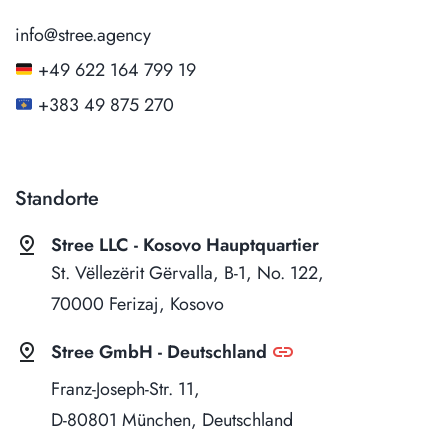
info@stree.agency
+49 622 164 799 19
+383 49 875 270
Standorte
pin_drop
Stree LLC - Kosovo Hauptquartier
St. Vëllezërit Gërvalla, B-1, No. 122,
70000 Ferizaj, Kosovo
pin_drop
link
Stree GmbH - Deutschland
Franz-Joseph-Str. 11,
D-80801 München, Deutschland